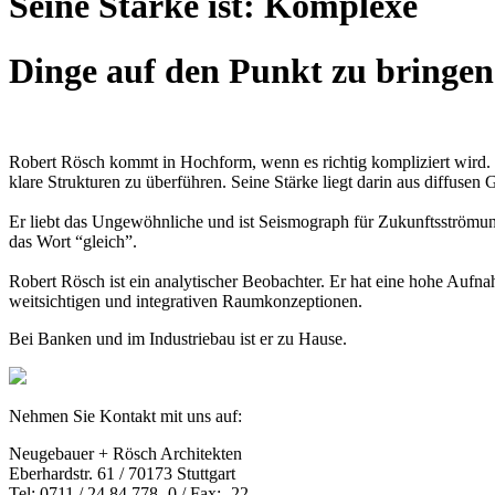
Seine Stärke ist: Komplexe
Dinge auf den Punkt zu bringen
Robert Rösch kommt in Hochform, wenn es richtig kompliziert wird. E
klare Strukturen zu überführen. Seine Stärke liegt darin aus diffusen
Er liebt das Ungewöhnliche und ist Seismograph für Zukunftsströmun
das Wort “gleich”.
Robert Rösch ist ein analytischer Beobachter. Er hat eine hohe Aufnah
weitsichtigen und integrativen Raumkonzeptionen.
Bei Banken und im Industriebau ist er zu Hause.
Nehmen Sie Kontakt mit uns auf:
Neugebauer + Rösch Architekten
Eberhardstr. 61 / 70173 Stuttgart
Tel: 0711 / 24 84 778 -0 / Fax: -22